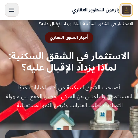
بارعون للتطوير العقاري
الرئيسية
/
المدونة
/
الاستثمار في الشقق السكنية: لماذا يزداد الإقبال عليه؟
الرئيسية
أخبار السوق العقاري
المشاريع
الاستثمار في الشقق السكنية:
العقارات
لماذا يزداد الإقبال عليه؟
حول بارعون
الشروط والأحكام
أصبحت الشقق السكنية من أكثر الخيارات جذبًا
سياسة الخصوصية
للمستثمرين والباحثين عن السكن، بفضل الجمع بين سهولة
المدونة
التملك، والطلب المتزايد، وفرص النمو المستقبلية.
تواصل معنا