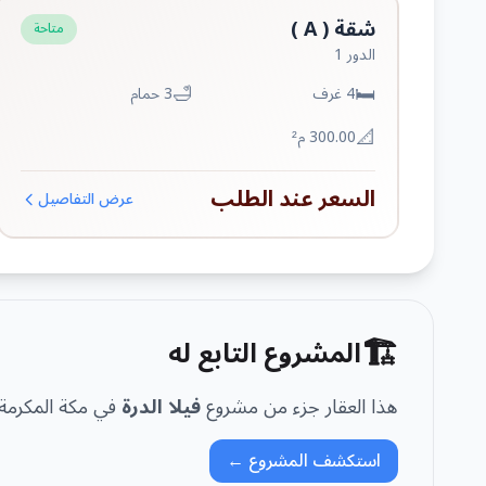
شقة ( A )
متاحة
الدور
1
🛁
🛏️
4
غرف
3
حمام
📐
300.00
م²
السعر عند الطلب
عرض التفاصيل
🏗️
المشروع التابع له
هذا العقار جزء من مشروع
فيلا الدرة
في
مكة المكرمة
استكشف المشروع ←